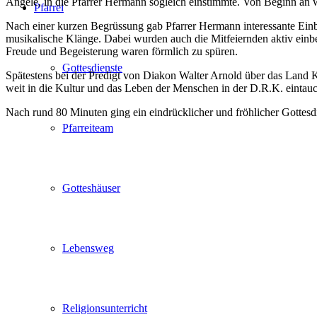
Angele, in die Pfarrer Hermann sogleich einstimmte. Von Beginn an 
Pfarrei
Nach einer kurzen Begrüssung gab Pfarrer Hermann interessante Einb
musikalische Klänge. Dabei wurden auch die Mitfeiernden aktiv einb
Freude und Begeisterung waren förmlich zu spüren.
Gottesdienste
Spätestens bei der Predigt von Diakon Walter Arnold über das Land K
weit in die Kultur und das Leben der Menschen in der D.R.K. eintau
Nach rund 80 Minuten ging ein eindrücklicher und fröhlicher Gottesd
Pfarreiteam
Gotteshäuser
Lebensweg
Religionsunterricht