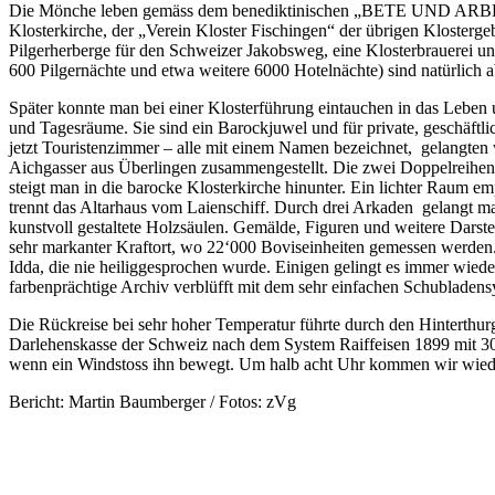
Die Mönche leben gemäss dem benediktinischen „BETE UND ARBEITE“ 
Klosterkirche, der „Verein Kloster Fischingen“ der übrigen Klosterg
Pilgerherberge für den Schweizer Jakobsweg, eine Klosterbrauerei u
600 Pilgernächte und etwa weitere 6000 Hotelnächte) sind natürlic
Später konnte man bei einer Klosterführung eintauchen in das Leben 
und Tagesräume. Sie sind ein Barockjuwel und für private, geschäftli
jetzt Touristenzimmer – alle mit einem Namen bezeichnet, gelangten
Aichgasser aus Überlingen zusammengestellt. Die zwei Doppelreihen d
steigt man in die barocke Klosterkirche hinunter. Ein lichter Raum emp
trennt das Altarhaus vom Laienschiff. Durch drei Arkaden gelangt m
kunstvoll gestaltete Holzsäulen. Gemälde, Figuren und weitere Darst
sehr markanter Kraftort, wo 22‘000 Boviseinheiten gemessen werden. 
Idda, die nie heiliggesprochen wurde. Einigen gelingt es immer wie
farbenprächtige Archiv verblüfft mit dem sehr einfachen Schubladens
Die Rückreise bei sehr hoher Temperatur führte durch den Hinterthur
Darlehenskasse der Schweiz nach dem System Raiffeisen 1899 mit 30 M
wenn ein Windstoss ihn bewegt. Um halb acht Uhr kommen wir wieder
Bericht: Martin Baumberger / Fotos: zVg