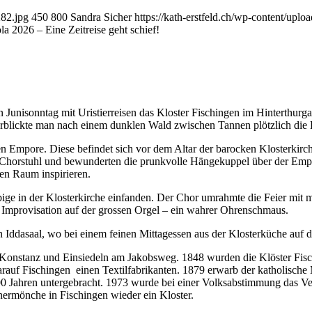
282.jpg
450
800
Sandra Sicher
https://kath-erstfeld.ch/wp-content/up
a 2026 – Eine Zeitreise geht schief!
 Junisonntag mit Uristierreisen das Kloster Fischingen im Hinterthurg
rblickte man nach einem dunklen Wald zwischen Tannen plötzlich die 
Empore. Diese befindet sich vor dem Altar der barocken Klosterkirche
en Chorstuhl und bewunderten die prunkvolle Hängekuppel über der Em
len Raum inspirieren.
bige in der Klosterkirche einfanden. Der Chor umrahmte die Feier mi
 Improvisation auf der grossen Orgel – ein wahrer Ohrenschmaus.
 Iddasaal, wo bei einem feinen Mittagessen aus der Klosterküche auf 
on Konstanz und Einsiedeln am Jakobsweg. 1848 wurden die Klöster Fi
f Fischingen einen Textilfabrikanten. 1879 erwarb der katholische Mä
00 Jahren untergebracht. 1973 wurde bei einer Volksabstimmung das Ve
nermönche in Fischingen wieder ein Kloster.