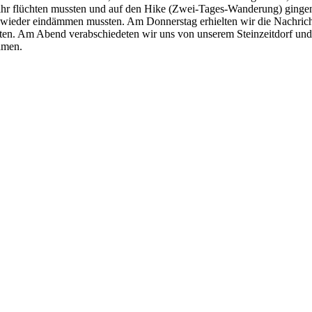
on ihr flüchten mussten und auf den Hike (Zwei-Tages-Wanderung) ging
eder eindämmen mussten. Am Donnerstag erhielten wir die Nachricht,
n. Am Abend verabschiedeten wir uns von unserem Steinzeitdorf und r
amen.