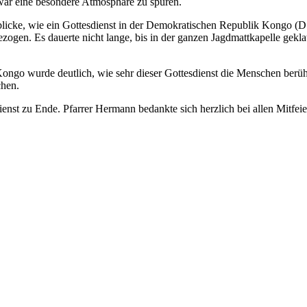
war eine besondere Atmosphäre zu spüren.
licke, wie ein Gottesdienst in der Demokratischen Republik Kongo (D
ezogen. Es dauerte nicht lange, bis in der ganzen Jagdmattkapelle g
ongo wurde deutlich, wie sehr dieser Gottesdienst die Menschen berüh
chen.
ienst zu Ende. Pfarrer Hermann bedankte sich herzlich bei allen Mitfe