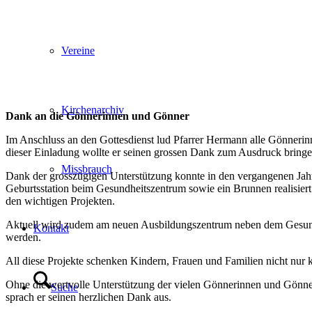
Vereine
Kirchenarchiv
Dank an die Gönnerinnen und Gönner
Im Anschluss an den Gottesdienst lud Pfarrer Hermann alle Gönnerin
dieser Einladung wollte er seinen grossen Dank zum Ausdruck bringe
Missbrauch
Dank der grosszügigen Unterstützung konnte in den vergangenen Jahr
Geburtsstation beim Gesundheitszentrum sowie ein Brunnen realisie
den wichtigen Projekten.
Aktuell wird zudem am neuen Ausbildungszentrum neben dem Gesundhe
Kontakt
werden.
All diese Projekte schenken Kindern, Frauen und Familien nicht nur 
Ohne die wertvolle Unterstützung der vielen Gönnerinnen und Gönner
Suche
sprach er seinen herzlichen Dank aus.