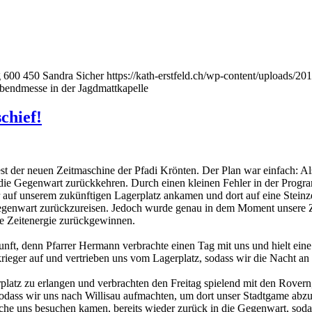
g
600
450
Sandra Sicher
https://kath-erstfeld.ch/wp-content/uploads/
bendmesse in der Jagdmattkapelle
chief!
er neuen Zeitmaschine der Pfadi Krönten. Der Plan war einfach: Als er
die Gegenwart zurückkehren. Durch einen kleinen Fehler in der Program
ir auf unserem zukünftigen Lagerplatz ankamen und dort auf eine Steinze
egenwart zurückzureisen. Jedoch wurde genau in dem Moment unsere Ze
ne Zeitenergie zurückgewinnen.
nft, denn Pfarrer Hermann verbrachte einen Tag mit uns und hielt ei
ieger auf und vertrieben uns vom Lagerplatz, sodass wir die Nacht an
platz zu erlangen und verbrachten den Freitag spielend mit den Rover
sodass wir uns nach Willisau aufmachten, um dort unser Stadtgame abzu
che uns besuchen kamen, bereits wieder zurück in die Gegenwart, sodas