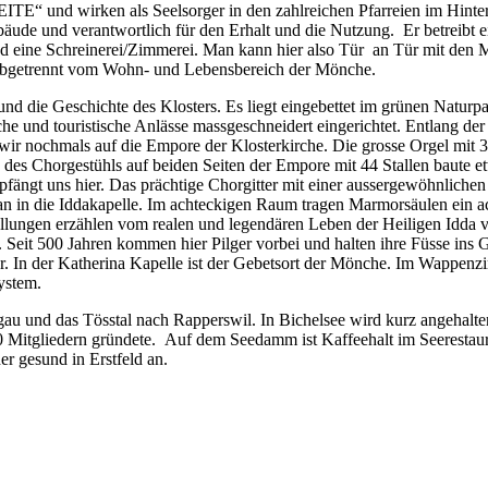
und wirken als Seelsorger in den zahlreichen Pfarreien im Hintert
ebäude und verantwortlich für den Erhalt und die Nutzung. Er betreibt
nd eine Schreinerei/Zimmerei. Man kann hier also Tür an Tür mit den 
h abgetrennt vom Wohn- und Lebensbereich der Mönche.
und die Geschichte des Klosters. Es liegt eingebettet im grünen Natur
che und touristische Anlässe massgeschneidert eingerichtet. Entlang d
 wir nochmals auf die Empore der Klosterkirche. Die grosse Orgel mi
es Chorgestühls auf beiden Seiten der Empore mit 44 Stallen baute etw
fängt uns hier. Das prächtige Chorgitter mit einer aussergewöhnlichen F
an in die Iddakapelle. Im achteckigen Raum tragen Marmorsäulen ein a
ellungen erzählen vom realen und legendären Leben der Heiligen Idda vo
Seit 500 Jahren kommen hier Pilger vorbei und halten ihre Füsse ins 
der. In der Katherina Kapelle ist der Gebetsort der Mönche. Im Wappe
ystem.
gau und das Tösstal nach Rapperswil. In Bichelsee wird kurz angehalte
itgliedern gründete. Auf dem Seedamm ist Kaffeehalt im Seerestaurant.
 gesund in Erstfeld an.