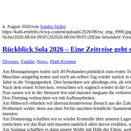
4. August 2026
/
von
Sandra Sicher
https://kath-erstfeld.ch/wp-content/uploads/2026/08/rsz_img_0990.jp
Sicher
2026-08-04 09:05:20
2026-08-04 09:05:20
Eine besondere Vora
Rückblick Sola 2026 – Eine Zeitreise geht s
Diverses
,
Familie
,
News
,
Pfadi Krönten
Am Montagmorgen trafen sich 49 Probanden pünktlich zum ersten Test d
Maschine ausgiebig testen und noch am selben Tag wieder zurück in 
Jahre in die Vergangenheit. Dies bemerkten wir allerdings erst, als w
Nach dem ersten Schrecken, versuchten wir sogleich wieder in die G
Nun sassen wir in der Steinzeit fest und mussten langsam die verlore
Den Dienstag verbrachten wir mit Aufbauarbeiten.
Am Mittwoch erhielten wir überraschenderweise Besuch aus der Zuku
Problemen weiter, denn aus dem Nichts tauchten feindliche Stammeskr
mussten.
Am Donnerstag schafften wir es wieder Kontrolle über unseren Lager
entdeckten wir das Rad und mussten natürlich allen davon erzählen, 
Am Sonntag schafften es dann unsere Wölfe mit Hilfe der Eltern, wel