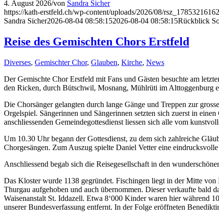
4. August 2026
/
von
Sandra Sicher
https://kath-erstfeld.ch/wp-content/uploads/2026/08/rsz_1785321616
Sandra Sicher
2026-08-04 08:58:15
2026-08-04 08:58:15
Rückblick Sol
Reise des Gemischten Chors Erstfeld
Diverses
,
Gemischter Chor
,
Glauben
,
Kirche
,
News
Der Gemischte Chor Erstfeld mit Fans und Gästen besuchte am letzten
den Ricken, durch Bütschwil, Mosnang, Mühlrüti im Alttoggenburg e
Die Chorsänger gelangten durch lange Gänge und Treppen zur grossen 
Orgelspiel. Sängerinnen und Sängerinnen setzten sich zuerst in ein
anschliessenden Gemeindegottesdienst liessen sich alle vom kunstvol
Um 10.30 Uhr begann der Gottesdienst, zu dem sich zahlreiche Gläu
Chorgesängen. Zum Auszug spielte Daniel Vetter eine eindrucksvolle
Anschliessend begab sich die Reisegesellschaft in den wunderschönen
Das Kloster wurde 1138 gegründet. Fischingen liegt in der Mitte v
Thurgau aufgehoben und auch übernommen. Dieser verkaufte bald darau
Waisenanstalt St. Iddazell. Etwa 8‘000 Kinder waren hier während 1
unserer Bundesverfassung entfernt. In der Folge eröffneten Benedikti