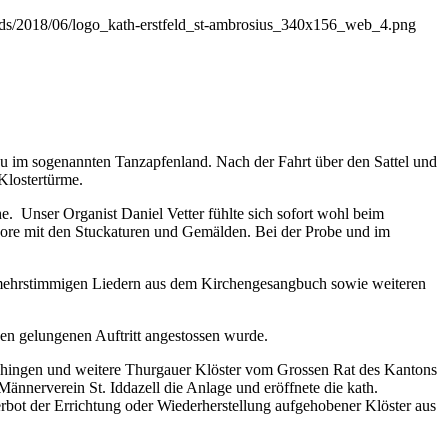
loads/2018/06/logo_kath-erstfeld_st-ambrosius_340x156_web_4.png
au im sogenannten Tanzapfenland. Nach der Fahrt über den Sattel und
Klostertürme.
. Unser Organist Daniel Vetter fühlte sich sofort wohl beim
pore mit den Stuckaturen und Gemälden. Bei der Probe und im
t mehrstimmigen Liedern aus dem Kirchengesangbuch sowie weiteren
den gelungenen Auftritt angestossen wurde.
schingen und weitere Thurgauer Klöster vom Grossen Rat des Kantons
nnerverein St. Iddazell die Anlage und eröffnete die kath.
rbot der Errichtung oder Wiederherstellung aufgehobener Klöster aus