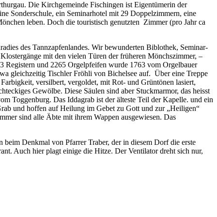
hurgau. Die Kirchgemeinde Fischingen ist Eigentümerin der
 eine Sonderschule, ein Seminarhotel mit 29 Doppelzimmern, eine
Mönchen leben. Doch die touristisch genutzten Zimmer (pro Jahr ca
paradies des Tannzapfenlandes. Wir bewunderten Biblothek, Seminar-
er Klostergänge mit den vielen Türen der früheren Mönchszimmer, –
t 33 Registern und 2265 Orgelpfeifen wurde 1763 vom Orgelbauer
a gleichzeitig Tischler Fröhli von Bichelsee auf. Über eine Treppe
arbigkeit, versilbert, vergoldet, mit Rot- und Grüntönen lasiert,
chteckiges Gewölbe. Diese Säulen sind aber Stuckmarmor, das heisst
m Toggenburg. Das Iddagrab ist der älteste Teil der Kapelle. und ein
Grab und hoffen auf Heilung im Gebet zu Gott und zur „Heiligen“
nzimmer sind alle Äbte mit ihrem Wappen ausgewiesen. Das
n beim Denkmal von Pfarrer Traber, der in diesem Dorf die erste
 Auch hier plagt einige die Hitze. Der Ventilator dreht sich nur,