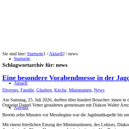
Sie sind hier:
Startseite
1
/
Aktuell
2
/
news
Startseite
Schlagwortarchiv für:
news
Eine besondere Vorabendmesse in der Jag
Aktuell
Diverses
,
Familie
,
Glauben
,
Kirche
,
Ministranten
,
News
Am Samstag, 25. Juli 2026, durften über hundert Besucher: innen i
Organist Daniel Vetter gestalteten gemeinsam mit Diakon Walter Arno
Agenda
Bereits zehn Minuten vor Messbeginn war die Jagdmattkapelle bis un
Mit einem feierlichen Einzug der Ministrantinnen, des Lektors, Di