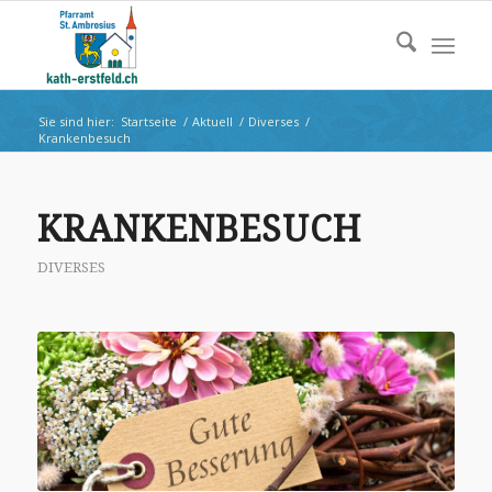
Sie sind hier:
Startseite
/
Aktuell
/
Diverses
/
Krankenbesuch
KRANKENBESUCH
DIVERSES