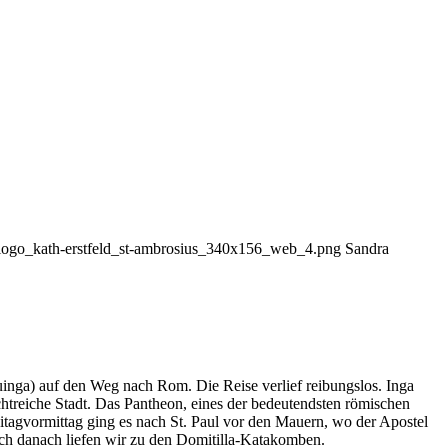
06/logo_kath-erstfeld_st-ambrosius_340x156_web_4.png
Sandra
ga) auf den Weg nach Rom. Die Reise verlief reibungslos. Inga
treiche Stadt. Das Pantheon, eines der bedeutendsten römischen
tagvormittag ging es nach St. Paul vor den Mauern, wo der Apostel
ch danach liefen wir zu den Domitilla-Katakomben.