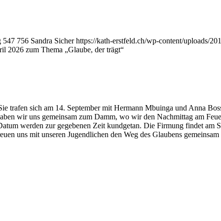
g
547
756
Sandra Sicher
https://kath-erstfeld.ch/wp-content/uploads/
il 2026 zum Thema „Glaube, der trägt“
ie trafen sich am 14. September mit Hermann Mbuinga und Anna Bosser
begaben wir uns gemeinsam zum Damm, wo wir den Nachmittag am Feuer 
d Datum werden zur gegebenen Zeit kundgetan. Die Firmung findet am Sam
ir freuen uns mit unseren Jugendlichen den Weg des Glaubens gemeinsam