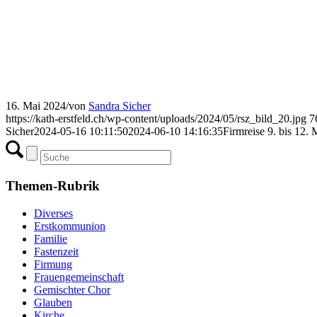
16. Mai 2024
/
von
Sandra Sicher
https://kath-erstfeld.ch/wp-content/uploads/2024/05/rsz_bild_20.jpg
7
Sicher
2024-05-16 10:11:50
2024-06-10 14:16:35
Firmreise 9. bis 12.
Themen-Rubrik
Diverses
Erstkommunion
Familie
Fastenzeit
Firmung
Frauengemeinschaft
Gemischter Chor
Glauben
Kirche