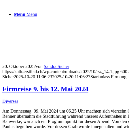
Menü
Menü
20. Oktober 2025
/
von
Sandra Sicher
https://kath-erstfeld.ch/wp-content/uploads/2025/10/rsz_14-1.jpg
600
Sicher
2025-10-20 11:06:23
2025-10-20 11:06:23
Startanlass Firmung
Firmreise 9. bis 12. Mai 2024
Diverses
Am Donnerstag, 09. Mai 2024 um 06.25 Uhr machten sich vierzehn 
Renner übernahm die Stadtführung während unseres Aufenthaltes in R
Bauwerke, war auch ein Programmpunkt für diesen Abend. Von den si
Paulus begraben wurde. Vor dessen Grab wurde innegehalten und wir