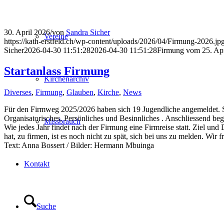
30. April 2026
/
von
Sandra Sicher
Vereine
https://kath-erstfeld.ch/wp-content/uploads/2026/04/Firmung-2026.jp
Sicher
2026-04-30 11:51:28
2026-04-30 11:51:28
Firmung vom 25. Apr
Startanlass Firmung
Kirchenarchiv
Diverses
,
Firmung
,
Glauben
,
Kirche
,
News
Für den Firmweg 2025/2026 haben sich 19 Jugendliche angemeldet. S
Organisatorisches, Persönliches und Besinnliches . Anschliessend 
Missbrauch
Wie jedes Jahr findet nach der Firmung eine Firmreise statt. Ziel un
hat, zu firmen, ist es noch nicht zu spät, sich bei uns zu melden. W
Text: Anna Bossert / Bilder: Hermann Mbuinga
Kontakt
Suche