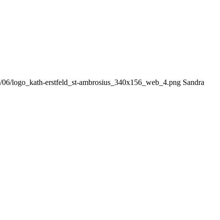
018/06/logo_kath-erstfeld_st-ambrosius_340x156_web_4.png
Sandra