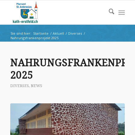
Sie sind hier:
Startseite
/
Aktuell
/
Diverses
/
Nahrungsfrankenprojekt 2025
NAHRUNGSFRANKENPRO
2025
DIVERSES
,
NEWS