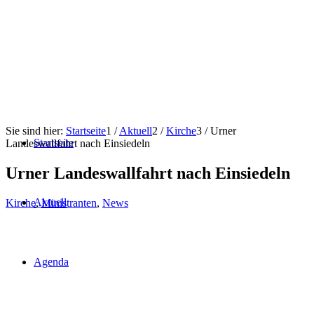
Sie sind hier:
Startseite
1
/
Aktuell
2
/
Kirche
3
/
Urner
Startseite
Landeswallfahrt nach Einsiedeln
Urner Landeswallfahrt nach Einsiedeln
Aktuell
Kirche
,
Ministranten
,
News
Agenda