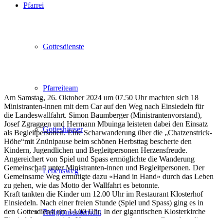
Pfarrei
Gottesdienste
Pfarreiteam
Am Samstag, 26. Oktober 2024 um 07.50 Uhr machten sich 18
Ministranten-innen mit dem Car auf den Weg nach Einsiedeln für
die Landeswallfahrt. Simon Baumberger (Ministrantenvorstand),
Josef Zgraggen und Hermann Mbuinga leisteten dabei den Einsatz
Gotteshäuser
als Begleitpersonen. Eine Scharwanderung über die „Chatzenstrick-
Höhe“mit Znünipause beim schönen Herbsttag bescherte den
Kindern, Jugendlichen und Begleitpersonen Herzensfreude.
Angereichert von Spiel und Spass ermöglichte die Wanderung
Gemeinschaft unter Ministranten-innen und Begleitpersonen. Der
Lebensweg
Gemeinsame Weg ermutigte dazu «Hand in Hand» durch das Leben
zu gehen, wie das Motto der Wallfahrt es betonnte.
Kraft tankten die Kinder um 12.00 Uhr im Restaurant Klosterhof
Einsiedeln. Nach einer freien Stunde (Spiel und Spass) ging es in
den Gottesdienst um 14.00 Uhr. In der gigantischen Klosterkirche
Religionsunterricht