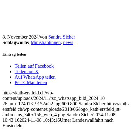
8. November 2024
/
von
Sandra Sicher
Schlagworte:
Ministrantinnen
,
news
Eintrag teilen
Teilen auf Facebook
Teilen auf X
Auf WhatsApp teilen
Per E-Mail teilen
https://kath-erstfeld.ch/wp-
content/uploads/2024/11/rsz_whatsapp_bild_2024-10-
26_um_174913_9152afa2.jpg
600
800
Sandra Sicher
https://kath-
erstfeld.ch/wp-content/uploads/2018/06/logo_kath-erstfeld_st-
ambrosius_340x156_web_4.png
Sandra Sicher
2024-11-08
10:43:16
2024-11-08 10:43:16
Urner Landeswallfahrt nach
Einsiedeln