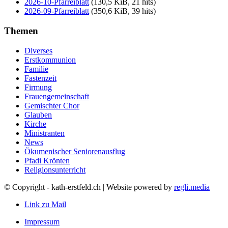
2026-10-Pfarreiblatt
(130,5 KiB, 21 hits)
2026-09-Pfarreiblatt
(350,6 KiB, 39 hits)
Themen
Diverses
Erstkommunion
Familie
Fastenzeit
Firmung
Frauengemeinschaft
Gemischter Chor
Glauben
Kirche
Ministranten
News
Ökumenischer Seniorenausflug
Pfadi Krönten
Religionsunterricht
© Copyright - kath-erstfeld.ch | Website powered by
regli.media
Link zu Mail
Impressum